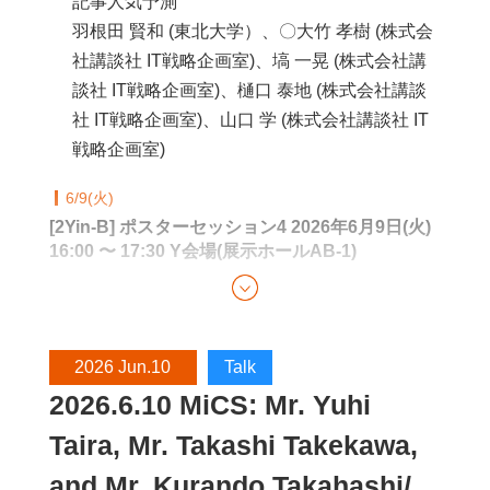
記事人気予測
羽根田 賢和 (東北大学）、〇大竹 孝樹 (株式会
社講談社 IT戦略企画室)、塙 一晃 (株式会社講
談社 IT戦略企画室)、樋口 泰地 (株式会社講談
社 IT戦略企画室)、山口 学 (株式会社講談社 IT
戦略企画室)
6/9(火)
[2Yin-B] ポスターセッション4 2026年6月9日(火)
16:00 〜 17:30 Y会場(展示ホールAB-1)
[2Yin-B-11] 合成フィードバックによる大規模
言語モデルの検知容易性の向上
〇山内 洋輝 (朝日新聞社)、川畑 輝 (朝日新聞
2026 Jun.10
Talk
社)、田口 雄哉 (朝日新聞社)、田森 秀明 (朝日
2026.6.10 MiCS: Mr. Yuhi
新聞社)、岡崎 直観 (東京科学大学)、乾 健太郎
Taira, Mr. Takashi Takekawa,
(MBZUAI/東北大学/理化学研究所)
and Mr. Kurando Takahashi/
[2Yin-B-55] 言語モデルの抽象推論におけるボ