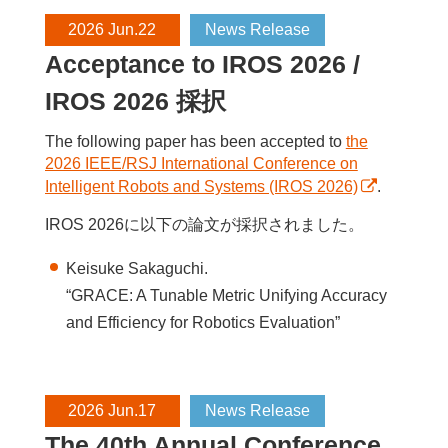
2026 Jun.22
News Release
Acceptance to IROS 2026 /
IROS 2026 採択
The following paper has been accepted to
the
2026 IEEE/RSJ International Conference on
Intelligent Robots and Systems (IROS 2026)
.
IROS 2026に以下の論文が採択されました。
Keisuke Sakaguchi.
“GRACE: A Tunable Metric Unifying Accuracy
and Efficiency for Robotics Evaluation”
2026 Jun.17
News Release
The 40th Annual Conference