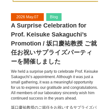
先端科学技術大学院大学)、坂口 慶祐 (東北大
学/理化学研究所)、乾 健太郎 (ムハンマド・ビ
ン・ザイード人工知能大学/東北大学/理化学研
2026 May.07
Blog
究所)
A Surprise Celebration for
Prof. Keisuke Sakaguchi’s
Promotion / 坂口慶祐教授 ご就
任お祝いサプライズパーティ
ーを開催しました
We held a surprise party to celebrate Prof. Keisuke
Sakaguchi’s appointment. Although it was just a
small gathering, it was a meaningful opportunity
for us to express our gratitude and congratulations.
All members of our laboratory sincerely wish him
continued success in the years ahead.
坂口慶祐教授のご就任をお祝いするサプライズパ