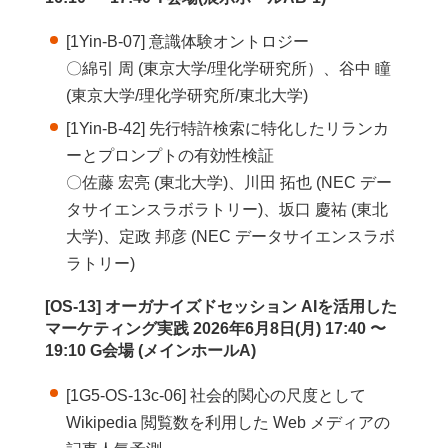
[1Yin-B-07] 意識体験オントロジー
〇綿引 周 (東京大学/理化学研究所）、谷中 瞳
(東京大学/理化学研究所/東北大学)
[1Yin-B-42] 先行特許検索に特化したリランカ
ーとプロンプトの有効性検証
〇佐藤 宏亮 (東北大学)、川田 拓也 (NEC デー
タサイエンスラボラトリー)、坂口 慶祐 (東北
大学)、定政 邦彦 (NEC データサイエンスラボ
ラトリー)
[OS-13] オーガナイズドセッション AIを活用した
マーケティング実践 2026年6月8日(月) 17:40 〜
19:10 G会場 (メインホールA)
[1G5-OS-13c-06] 社会的関心の尺度として
Wikipedia 閲覧数を利用した Web メディアの