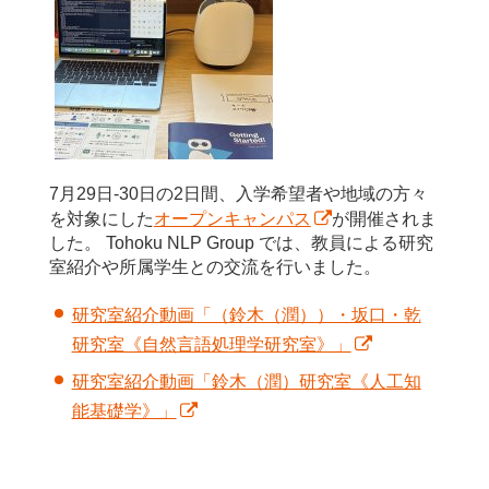
7月29日-30日の2日間、入学希望者や地域の方々
を対象にした
オープンキャンパス
が開催されま
した。 Tohoku NLP Group では、教員による研究
室紹介や所属学生との交流を行いました。
研究室紹介動画「（鈴木（潤））・坂口・乾
研究室《自然言語処理学研究室》」
研究室紹介動画「鈴木（潤）研究室《人工知
能基礎学》」