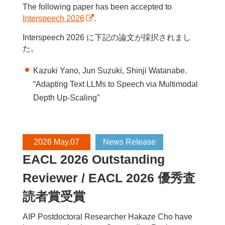
大学/NII LLMC)、宮尾 祐介 (東京大学/NII
The following paper has been accepted to
LLMC)、河原 大輔 (早稲田大学/NII LLMC)
Interspeech 2026
.
[4Yin-A-44] パラメータ間の距離に基づくLLM
Interspeech 2026 に下記の論文が採択されまし
の事前学習データの寄与分析
た。
〇西田 悠人(奈良先端科学技術大学院大学/国立
Kazuki Yano, Jun Suzuki, Shinji Watanabe.
情報学研究所 大規模言語モデル研究開発セン
“Adapting Text LLMs to Speech via Multimodal
ター)、清丸 寛一 (国立情報学研究所 大規模言
Depth Up-Scaling”
語モデル研究開発センター)、小田 悠介 (国立
情報学研究所 大規模言語モデル研究開発セン
ター)、児玉 貴志 (国立情報学研究所 大規模言
語モデル研究開発センター)、劉 超然 (国立情
2026 May.07
News Release
報学研究所 大規模言語モデル研究開発センタ
EACL 2026 Outstanding
ー)、河原 大輔 (早稲田大学/国立情報学研究所
Reviewer / EACL 2026 優秀査
大規模言語モデル研究開発センター)、宮尾 祐
介 (東京大学/国立情報学研究所 大規模言語モ
読者賞受賞
デル研究開発センター)、磯沼 大 (国立情報学
AIP Postdoctoral Researcher Hakaze Cho have
研究所 大規模言語モデル研究開発センター/東