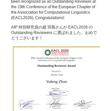
been recognized as an Outstanding Reviewer at
北大学)
the 19th Conference of the European Chapter of
the Association for Computational Linguistics
[4Yin-A-46] 大規模言語モデルにおける
(EACL2026). Congratulations!
Neglect-zero効果の分析
〇田中 仁 (東京大学)、松岡 大樹 (東京大学/理
AIP 特別研究員の趙 羽風さんが EACL2026 の
Outstanding Reviewers に選ばれました。おめで
化学研究所)、九門 涼真 (東京大学/理化学研究
とうございます！
所)、谷中 瞳 (東京大学/理化学研究所/東北大
学)
6/12(金)
[5Yin-A] ポスターセッション8 2026年6月12日(金)
12:30 〜 14:00 Y会場(展示ホールAB-1)
[5Yin-A-36] 意味的類似性を用いた新規概念の
埋め込み初期化
〇三浦 東子 (東北大学)、谷口 雅弥 (理化学研
究所/東北大学)、平岡 達也 (ムハンマド・ビ
ン・ザイード人工知能大学/理化学研究所/奈良