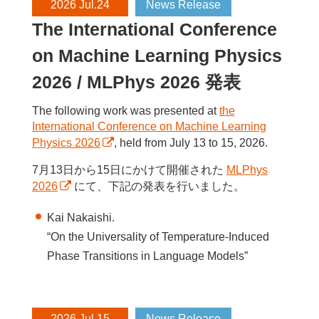
2026 Jul.24
News Release
The International Conference
on Machine Learning Physics
2026 / MLPhys 2026 発表
The following work was presented at
the
International Conference on Machine Learning
Physics 2026
, held from July 13 to 15, 2026.
7月13日から15日にかけて開催された
MLPhys
2026
にて、下記の発表を行いました。
Kai Nakaishi.
“On the Universality of Temperature-Induced
Phase Transitions in Language Models”
2026 Jul.15
News Release