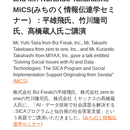
トルネックの同定
MiCS(みちのく情報伝達学セミ
〇清野 輝風 (東北大学)、青木 洋一 (東北大学/
ナー）：平雄飛氏、竹川隆司
理化学研究所)、斉藤 いつみ (東北大学/理化学
氏、髙橋蔵人氏ご講演
研究所/東京科学大学)、坂口 慶祐 (東北大学/理
化学研究所)
Mr. Yuhi Taira from Biz Freak, Inc., Mr. Takashi
Takekawa from zero to one, Inc., and Mr. Kurando
6/10(水)
Takahashi from MIYAX, Inc. gave a talk entitled
[3Yin-A] ポスターセッション5 2026年6月10日(水)
“Solving Social Issues with AI and Data
9:30 〜 11:00 Y会場(展示ホールAB-1)
Technologies: The SICA Program and Social
Implementation Support Originating from Sendai”
[3Yin-A-15] TRPGゲームマスターAIの迎合性
(MiCS)
がプレイヤー体験に及ぼす影響
株式会社 Biz Freakの平雄飛氏、株式会社 zero to
〇渡邉 天照 (東北大学)、羽根田 賢和 (東北大
oneの竹川隆司氏、株式会社 ミヤックスの髙橋蔵
学)、坂口 慶祐 (東北大学/理化学研究所)
人氏に、「AI・データ技術で社会課題を解決する
[3Yin-A-64] 説得対話における認知スタイルを
: SICAプログラムと仙台発の社会実装支援」とい
う表題でご講演いただきました。
(みちのく情報伝
考慮したユーザシミュレータの分析
達学セミナー)
〇渡邉 陽太郎 (株式会社PKSHA