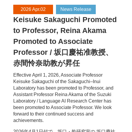
2026 Apr.02
News Release
Keisuke Sakaguchi Promoted
to Professor, Reina Akama
Promoted to Associate
Professor / 坂口慶祐准教授、
赤間怜奈助教が昇任
Effective April 1, 2026, Associate Professor
Keisuke Sakaguchi of the Sakaguchi–Inui
Laboratory has been promoted to Professor, and
Assistant Professor Reina Akama of the Suzuki
Laboratory / Language AI Research Center has
been promoted to Associate Professor. We look
forward to their continued success and
achievements.
2026年4月1日付で、坂口・乾研究室の 坂口慶祐