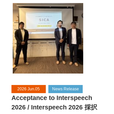
Technology)、吉田 希世 (東北大学)、齋藤 由佳
(東北大学)、髙﨑 環 (株式会社PKSHA
Technology)、守屋 彰二 (東北大学)、赤間 怜奈
(東北大学/国立国語研究所)、鈴木 潤 (東北大
学)
6/11(木)
[4Yin-A] ポスターセッション6 2026年6月11日(木)
13:00 〜 14:30 Y会場(展示ホールAB-1)
[4Yin-A-38] 損失曲線のクラスタリングによる
言語モデルの訓練ダイナミクスのボトムアッ
プな解釈
〇青木 洸士郎 (早稲田大学/NII LLMC)、磯沼 大
2026 Jun.05
News Release
(NII LLMC/東北大学/東京大学)、小田 悠介 (NII
Acceptance to Interspeech
LLMC)、清丸 寛一 (NII LLMC)、児玉 貴志 (NII
2026 / Interspeech 2026 採択
LLMC)、劉 超然 (NII LLMC)、大関 洋平 (東京