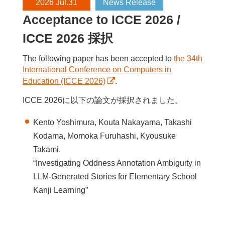
2026 Jul.31
News Release
Acceptance to ICCE 2026 /
ICCE 2026 採択
The following paper has been accepted to
the 34th
International Conference on Computers in
Education (ICCE 2026)
.
ICCE 2026に以下の論文が採択されました。
Kento Yoshimura, Kouta Nakayama, Takashi
Kodama, Momoka Furuhashi, Kyousuke
Takami.
“Investigating Oddness Annotation Ambiguity in
LLM-Generated Stories for Elementary School
Kanji Learning”