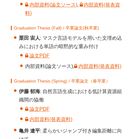
内部資料(論文ソース)
,
内部資料(発表資
料)
Graduation Thesis (Fall) / 卒業論文(秋卒業)
栗田 宙人
: マスク言語モデルを用いた文埋め込
みにおける単語の暗黙的な重み付け
論文PDF
内部資料(論文ソース),
内部資料(発表資料)
Graduation Thesis (Spring) / 卒業論文（春卒業）
伊藤 郁海
: 自然言語生成における低計算資源組
織間の協働
論文PDF
内部資料(発表資料)
亀井 遼平
: 柔らかいジャンプ付き編集距離に向