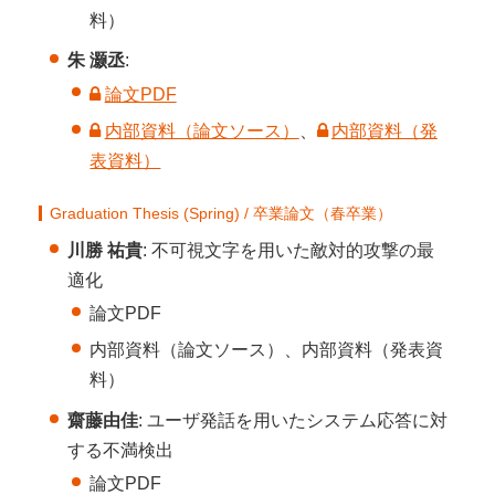
料）
朱 灏丞
:
論文PDF
内部資料（論文ソース）
、
内部資料（発
表資料）
Graduation Thesis (Spring) / 卒業論文（春卒業）
川勝 祐貴
: 不可視文字を用いた敵対的攻撃の最
適化
論文PDF
内部資料（論文ソース）、内部資料（発表資
料）
齋藤由佳
: ユーザ発話を用いたシステム応答に対
する不満検出
論文PDF