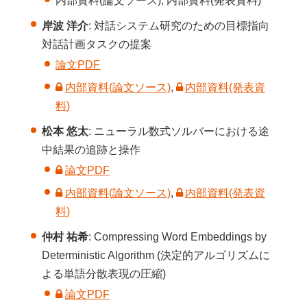
内部資料(論文ソース), 内部資料(発表資料)
岸波 洋介
: 対話システム研究のための目標指向
対話計画タスクの提案
論文PDF
内部資料(論文ソース)
,
内部資料(発表資
料)
松本 悠太
: ニューラル数式ソルバーにおける途
中結果の追跡と操作
論文PDF
内部資料(論文ソース)
,
内部資料(発表資
料)
仲村 祐希
: Compressing Word Embeddings by
Deterministic Algorithm (決定的アルゴリズムに
よる単語分散表現の圧縮)
論文PDF