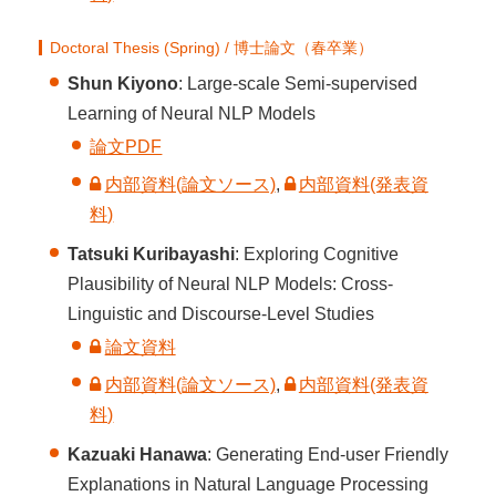
Doctoral Thesis (Spring) / 博士論文（春卒業）
Shun Kiyono
: Large-scale Semi-supervised
Learning of Neural NLP Models
論文PDF
内部資料(論文ソース)
,
内部資料(発表資
料)
Tatsuki Kuribayashi
: Exploring Cognitive
Plausibility of Neural NLP Models: Cross-
Linguistic and Discourse-Level Studies
論文資料
内部資料(論文ソース)
,
内部資料(発表資
料)
Kazuaki Hanawa
: Generating End-user Friendly
Explanations in Natural Language Processing