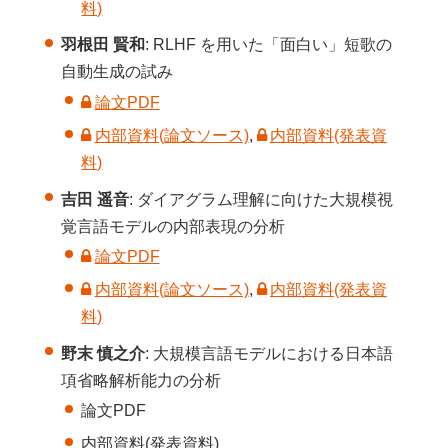
料)
羽根田 賢和
: RLHF を用いた「面白い」短歌の
自動生成の試み
論文PDF
内部資料(論文ソース)
,
内部資料(発表資
料)
吉田 遥音
: ダイアグラム理解に向けた大規模視
覚言語モデルの内部表現の分析
論文PDF
内部資料(論文ソース)
,
内部資料(発表資
料)
野末 慎之介
: 大規模言語モデルにおける日本語
項省略解析能力の分析
論文PDF
内部資料(発表資料)