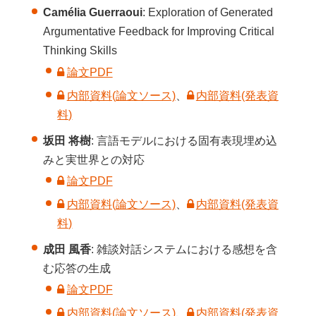
Camélia Guerraoui
: Exploration of Generated
Argumentative Feedback for Improving Critical
Thinking Skills
論文PDF
内部資料(論文ソース)
、
内部資料(発表資
料)
坂田 将樹
: 言語モデルにおける固有表現埋め込
みと実世界との対応
論文PDF
内部資料(論文ソース)
、
内部資料(発表資
料)
成田 風香
: 雑談対話システムにおける感想を含
む応答の生成
論文PDF
内部資料(論文ソース)
、
内部資料(発表資