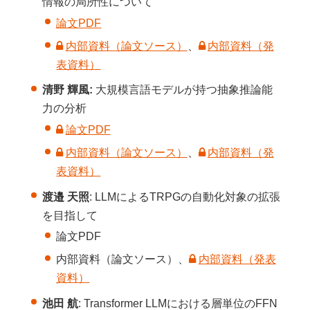
情報の局所性について
論文PDF
内部資料（論文ソース）
、
内部資料（発
表資料）
清野 輝風:
大規模言語モデルが持つ抽象推論能
力の分析
論文PDF
内部資料（論文ソース）
、
内部資料（発
表資料）
渡邉 天照
: LLMによるTRPGの自動化対象の拡張
を目指して
論文PDF
内部資料（論文ソース）、
内部資料（発表
資料）
池田 航
: Transformer LLMにおける層単位のFFN