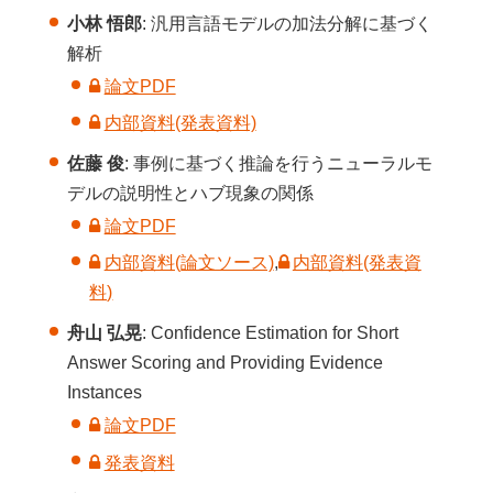
小林 悟郎
: 汎⽤⾔語モデルの加法分解に基づく
解析
論文PDF
内部資料(発表資料)
佐藤 俊
: 事例に基づく推論を行うニューラルモ
デルの説明性とハブ現象の関係
論文PDF
内部資料(論文ソース)
,
内部資料(発表資
料)
舟山 弘晃
: Conﬁdence Estimation for Short
Answer Scoring and Providing Evidence
Instances
論文PDF
発表資料