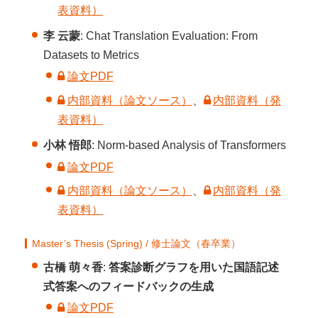
表資料）
李 云蒙
: Chat Translation Evaluation: From
Datasets to Metrics
論文PDF
内部資料（論文ソース）
、
内部資料（発
表資料）
小林 悟郎
: Norm-based Analysis of Transformers
論文PDF
内部資料（論文ソース）
、
内部資料（発
表資料）
Master’s Thesis (Spring) / 修士論文（春卒業）
古橋 萌々香
:
答案診断グラフを用いた国語記述
式答案へのフィードバックの生成
論文PDF