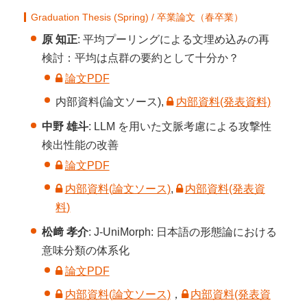
Graduation Thesis (Spring) / 卒業論文（春卒業）
原 知正
: 平均プーリングによる文埋め込みの再
検討：平均は点群の要約として十分か？
論文PDF
内部資料(論文ソース),
内部資料(発表資料)
中野 雄斗
: LLM を用いた文脈考慮による攻撃性
検出性能の改善
論文PDF
内部資料(論文ソース)
,
内部資料(発表資
料)
松﨑 孝介
: J-UniMorph: 日本語の形態論における
意味分類の体系化
論文PDF
内部資料(論文ソース)
，
内部資料(発表資