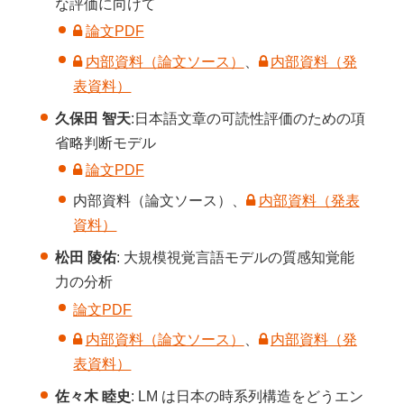
な評価に向けて
論文PDF
内部資料（論文ソース）
、
内部資料（発
表資料）
久保田 智天
:日本語文章の可読性評価のための項
省略判断モデル
論文PDF
内部資料（論文ソース）、
内部資料（発表
資料）
松田
陵佑
: 大規模視覚言語モデルの質感知覚能
力の分析
論文PDF
内部資料（論文ソース）
、
内部資料（発
表資料）
佐々木 睦史
: LM は日本の時系列構造をどうエン