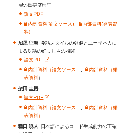
層の重要度検証
論文PDF
内部資料(論文ソース)
、
内部資料(発表資
料)
沼屋 征海
: 発話スタイルの類似とユーザ本人に
よる対話の好ましさの相関
論文PDF
内部資料（論文ソース）
、
内部資料（発
表資料
）:
柴田 圭悟
:
論文PDF
内部資料（論文ソース）
、
内部資料（発
表資料）
種口 暁人
: 日本語によるコード生成能力の正確