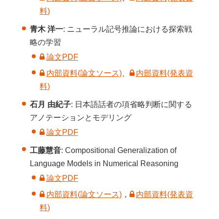
料)
青木 洋一
: ニューラル記号推論における探索戦
略の学習
論文PDF
内部資料(論文ソース)
、
内部資料(発表資
料)
石月 由紀子
: 日本語話者の項省略判断に関する
アノテーションとモデリング
論文PDF
工藤慧音
: Compositional Generalization of
Language Models in Numerical Reasoning
論文PDF
内部資料(論文ソース)
，
内部資料(発表資
料)