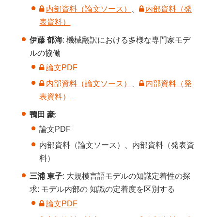
内部資料（論文ソース）
、
内部資料（発
表資料）
伊藤 郁海
: 機械翻訳における多様な専門家モデ
ルの協働
論文PDF
内部資料（論文ソース）
、
内部資料（発
表資料）
鴨田 豪
:
論文PDF
内部資料（論文ソース）、内部資料（発表資
料）
三浦 東子
: 大規模言語モデルの知識定着性の探
求: モデル内部の 知識の定着度を区別する
論文PDF