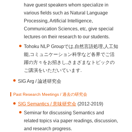
have guest speakers whom specialize in
various fields such as Natural Language
Processing, Artificial Intelligence,
Communication Sciences, etc, give special
lectures on their research to our students.
Tohoku NLP Groupでは,自然言語処理,人工知
能,コミュニケーション科学など各界でご活
躍の方々をお招きし,さまざまなトピックの
ご講演をいただいています.
SIG Arg / 論述研究会
Past Research Meetings / 過去の研究会
SIG Semantics / 意味研究会
(2012-2019)
Seminar for discussing Semantics and
related topics via paper readings, discussion,
and research progress.