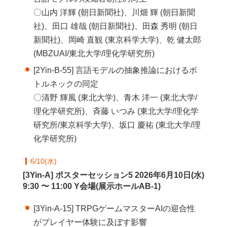
〇山内 洋輝 (朝日新聞社)、川畑 輝 (朝日新聞
社)、田口 雄哉 (朝日新聞社)、田森 秀明 (朝日
新聞社)、岡崎 直観 (東京科学大学)、乾 健太郎
(MBZUAI/東北大学/理化学研究所)
[2Yin-B-55] 言語モデルの抽象推論におけるボ
トルネックの同定
〇清野 輝風 (東北大学)、青木 洋一 (東北大学/
理化学研究所)、斉藤 いつみ (東北大学/理化学
研究所/東京科学大学)、坂口 慶祐 (東北大学/理
化学研究所)
6/10(水)
[3Yin-A] ポスターセッション5 2026年6月10日(水)
9:30 〜 11:00 Y会場(展示ホールAB-1)
[3Yin-A-15] TRPGゲームマスターAIの迎合性
がプレイヤー体験に及ぼす影響