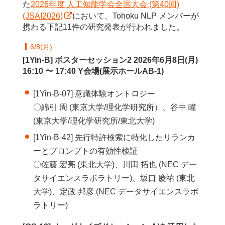
た
2026年度 人工知能学会全国大会 (第40回)
(JSAI2026)
において、Tohoku NLP メンバーが
携わる下記11件の研究発表が行われました。
6/8(月)
[1Yin-B] ポスターセッション2 2026年6月8日(月)
16:10 〜 17:40 Y会場(展示ホールAB-1)
[1Yin-B-07] 意識体験オントロジー
〇綿引 周 (東京大学/理化学研究所）、谷中 瞳
(東京大学/理化学研究所/東北大学)
[1Yin-B-42] 先行特許検索に特化したリランカ
ーとプロンプトの有効性検証
〇佐藤 宏亮 (東北大学)、川田 拓也 (NEC デー
タサイエンスラボラトリー)、坂口 慶祐 (東北
大学)、定政 邦彦 (NEC データサイエンスラボ
ラトリー)