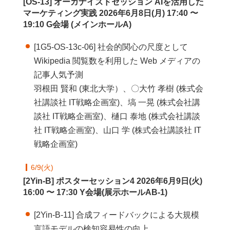
[OS-13] オーガナイズドセッション AIを活用した
マーケティング実践 2026年6月8日(月) 17:40 〜
19:10 G会場 (メインホールA)
[1G5-OS-13c-06] 社会的関心の尺度として
Wikipedia 閲覧数を利用した Web メディアの
記事人気予測
羽根田 賢和 (東北大学）、〇大竹 孝樹 (株式会
社講談社 IT戦略企画室)、塙 一晃 (株式会社講
談社 IT戦略企画室)、樋口 泰地 (株式会社講談
社 IT戦略企画室)、山口 学 (株式会社講談社 IT
戦略企画室)
6/9(火)
[2Yin-B] ポスターセッション4 2026年6月9日(火)
16:00 〜 17:30 Y会場(展示ホールAB-1)
[2Yin-B-11] 合成フィードバックによる大規模
言語モデルの検知容易性の向上