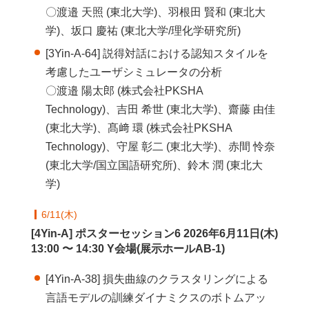
〇渡邉 天照 (東北大学)、羽根田 賢和 (東北大
学)、坂口 慶祐 (東北大学/理化学研究所)
[3Yin-A-64] 説得対話における認知スタイルを
考慮したユーザシミュレータの分析
〇渡邉 陽太郎 (株式会社PKSHA
Technology)、吉田 希世 (東北大学)、齋藤 由佳
(東北大学)、髙﨑 環 (株式会社PKSHA
Technology)、守屋 彰二 (東北大学)、赤間 怜奈
(東北大学/国立国語研究所)、鈴木 潤 (東北大
学)
6/11(木)
[4Yin-A] ポスターセッション6 2026年6月11日(木)
13:00 〜 14:30 Y会場(展示ホールAB-1)
[4Yin-A-38] 損失曲線のクラスタリングによる
言語モデルの訓練ダイナミクスのボトムアッ