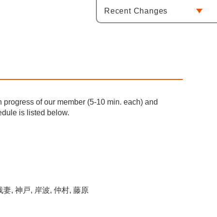
Recent Changes
h progress of our member (5-10 min. each) and
edule is listed below.
, 浅妻, 神戸, 岸波, 仲村, 藤原