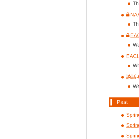
Th
NA
Th
EA
We
EA
We
談話
We
Past
Sprin
Sprin
Sprin