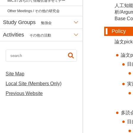
MiCS / みちのく情報伝達学セミナー
人工知能/Ar
Other Meetings / その他の研究会
析/Argu
Base Co
Study Groups
勉強会
Policy
Activities
その他の活動
論文pi
論文p
目
Site Map
Local Site (Members Only)
実
Previous Website
多読
目