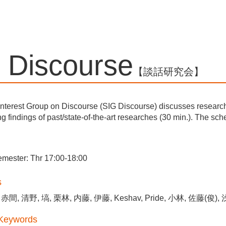
G Discourse
【談話研究会】
Interest Group on Discourse (SIG Discourse) discusses researc
ng findings of past/state-of-the-art researches (30 min.). The sch
emester: Thr 17:00-18:00
s
 赤間, 清野, 塙, 栗林, 内藤, 伊藤, Keshav, Pride, 小林, 佐藤(俊)
 Keywords