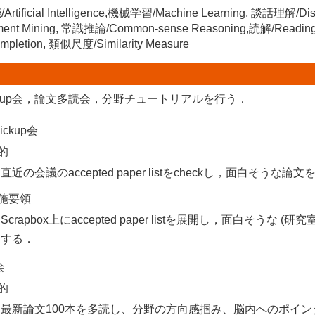
tificial Intelligence,機械学習/Machine Learning, 談話理解/Di
ment Mining, 常識推論/Common-sense Reasoning,読解/Read
mpletion, 類似尺度/Similarity Measure
ckup会，論文多読会，分野チュートリアルを行う．
ickup会
的
直近の会議のaccepted paper listをcheckし，面白そう
施要領
Scrapbox上にaccepted paper listを展開し，面白そう
する．
会
的
最新論文100本を多読し、分野の方向感掴み、脳内へのポイン