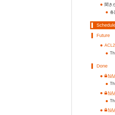
聞き
各
Schedul
Future
ACL2
Th
Done
NA
Th
NA
Th
NA