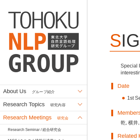
SI
Special 
interesti
Date
About Us
グループ紹介
1st S
Research Topics
研究内容
Member
Research Meetings
研究会
乾, 横井,
Research Seminar / 総合研究会
Related