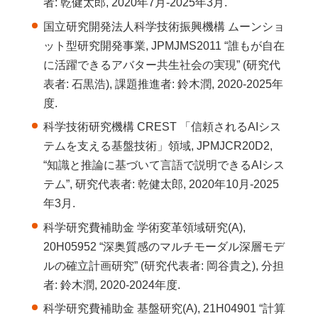
者: 乾健太郎, 2020年7月-2025年3月.
国立研究開発法人科学技術振興機構 ムーンショ
ット型研究開発事業, JPMJMS2011 “誰もが自在
に活躍できるアバター共生社会の実現” (研究代
表者: 石黒浩), 課題推進者: 鈴木潤, 2020-2025年
度.
科学技術研究機構 CREST 「信頼されるAIシス
テムを支える基盤技術」領域, JPMJCR20D2,
“知識と推論に基づいて言語で説明できるAIシス
テム”, 研究代表者: 乾健太郎, 2020年10月-2025
年3月.
科学研究費補助金 学術変革領域研究(A),
20H05952 “深奥質感のマルチモーダル深層モデ
ルの確立計画研究” (研究代表者: 岡谷貴之), 分担
者: 鈴木潤, 2020-2024年度.
科学研究費補助金 基盤研究(A), 21H04901 “計算