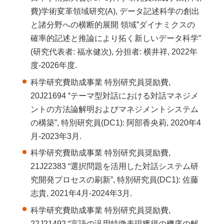
費)学術変革領域研究(A), データ記述科学の創出
と諸分野への横断的展開 領域”ダイナミクスの
確率的記述と推論により拓く新しいデータ科学”
(研究代表者: 福水健次), 分担者: 横井祥, 2022年
度-2026年度.
科学研究費助成事業 特別研究員奨励費,
20J21694 “テーマ型対話における対話マネジメ
ントの方法論解明およびマネジメントシステム
の構築”, 特別研究員(DC1): 阿部香央莉, 2020年4
月-2023年3月.
科学研究費助成事業 特別研究員奨励費,
21J22383 “選択問題を活用した対話システム研
究開発プロセスの刷新”, 特別研究員(DC1): 佐藤
志貴, 2021年4月-2024年3月.
科学研究費助成事業 特別研究員奨励費,
22J21492 “言語の汎用特徴表現獲得の機序の解