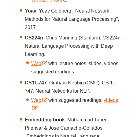
Yoav
: Yoav Goldberg, “Neural Network
Methods for Natural Language Processing”,
2017
CS224n
: Chris Manning (Stanford), CS224n,
Natural Language Processing with Deep
Learning.
Web
with lecture notes, slides, videos,
suggested readings
CS11-747
: Graham Neubig (CMU), CS 11-
747, Neural Networks for NLP.
Web
with suggested readings,
videos
Embedding book
: Mohammad Taher
Pilehvar & Jose Camacho-Collados,
“Embeddings in Natural Language