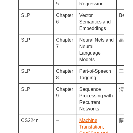
5
Regression
SLP
Chapter
Vector
Benja
6
Semantics and
Embeddings
SLP
Chapter
Neural Nets and
高橋
7
Neural
Language
Models
SLP
Chapter
Part-of-Speech
三田
8
Tagging
SLP
Chapter
Sequence
清野
9
Processing with
Recurrent
Networks
CS224n
–
Machine
藤井
Translation,