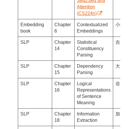
Seq2Seq and
Attention
(CS224n)
Embedding
Chapter
Contextualized
小林G
book
6
Embeddings
SLP
Chapter
Statistical
吉川
14
Constituency
Parsing
SLP
Chapter
Dependency
大内
15
Parsing
SLP
Chapter
Logical
谷中
16
Representations
of Sentence
Meaning
SLP
Chapter
Information
加藤
18
Extraction