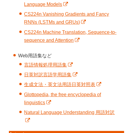
Language Models
CS224n Vanishing Gradients and Fancy
RNNs (LSTMs and GRUs)
CS224n Machine Translation, Sequence-to-
sequence and Attention
Web用語集など
言語情報処理用語集
日英対訳言語学用語集
生成文法・英文法用語日英対照表
Glottopedia, the free encyclopedia of
linguistics
Natural Language Understanding 用語対訳