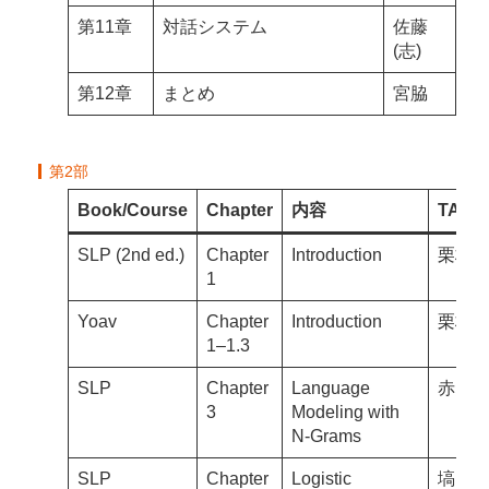
第11章
対話システム
佐藤
(志)
第12章
まとめ
宮脇
第2部
Book/Course
Chapter
内容
TA
SLP (2nd ed.)
Chapter
Introduction
栗林
1
Yoav
Chapter
Introduction
栗林
1–1.3
SLP
Chapter
Language
赤間
3
Modeling with
N-Grams
SLP
Chapter
Logistic
塙