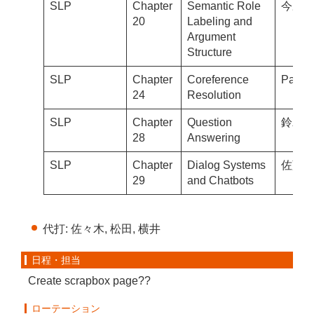
SLP
Chapter
Semantic Role
今野
20
Labeling and
Argument
Structure
SLP
Chapter
Coreference
Paul
24
Resolution
SLP
Chapter
Question
鈴木M
28
Answering
SLP
Chapter
Dialog Systems
佐藤S
29
and Chatbots
代打: 佐々木, 松田, 横井
日程・担当
Create scrapbox page??
ローテーション