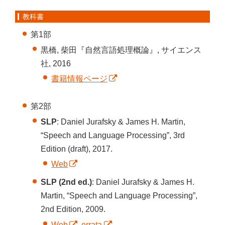
教科書
第1部
黒橋, 柴田『自然言語処理概論』, サイエンス
社, 2016
書籍情報ページ
第2部
SLP
: Daniel Jurafsky & James H. Martin,
“Speech and Language Processing”, 3rd
Edition (draft), 2017.
Web
SLP (2nd ed.)
: Daniel Jurafsky & James H.
Martin, “Speech and Language Processing”,
2nd Edition, 2009.
Web
,
errata